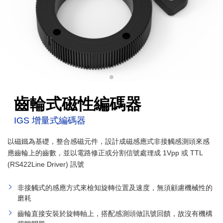
齒輪式磁性編碼器
IGS 增量式編碼器
以磁鐵為基礎，整合感磁元件，設計成磁感應式非接觸感測頭來感
應齒輪上的⿒數，並以電路修正或分割信號處理成 1Vpp 或 TTL
(RS422Line Driver) 訊號
非接觸式的感應方式來檢知旋轉位置及速度，無須顧慮機械性的
磨耗
齒輪直接安裝於旋轉軸上，搭配感測頭做訊號回饋，故沒有機構