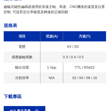
齒輪式磁性編碼器適用於高速主軸、馬達、CNC機床的速度及位置
控制, 可提昇定位準確度及轉速的正確回饋
規格表
項目
弦波(A)
方波(T)
電壓
5V / DC
感應齒輪模數
0.3 / 0.4 / 0.5
輸出信號
1 Vpp
TTL / RS422
分割倍率
N/A
02 / 04 / 08 / 16
下載專區
IGS 產品手冊