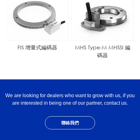
FIS 增量式編碼器
MHS Type-M MHSSI 編
碼器
We are looking for dealers who want to grow with us, if you
are interested in being one of our partner, contact us.
聯絡我們